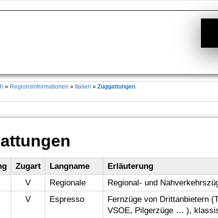
ch
»
Regionsinformationen
»
Italien
»
Zuggattungen
attungen
ng
Zugart
Langname
Erläuterung
V
Regionale
Regional- und Nahverkehrszü
V
Espresso
Fernzüge von Drittanbietern (T
VSOE, Pilgerzüge … ), klassi