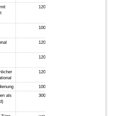
mit
120
t
100
onal
120
120
licher
120
tional
ienung
100
en als
300
d)