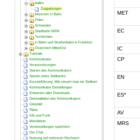
Italien
Zuggattungen
MET
München U-Bahn
Polen
Schweden
EC
Stadtbahn NRW
Tschechien
U-Bahn und Straßenbahn in Frankfurt
IC
Österreich Mitte/Ost
Tutorials
CP
Kommunikator
Voraussetzungen
Starten des Kommunikators
Starten eines Stellwerks
EN
Kurzeinführung: Wie steuert man ein Stellwerk?
Kommunikator Einstellungen
Entwerten alter Downloads
ES*
Deinstallation des Kommunikators
Gleisbild
Pläne
AV
Info und Funk
Menüleiste
MRS
Voreinstellungen speichern
Der Chat
Nutzung auf mehreren Rechnern