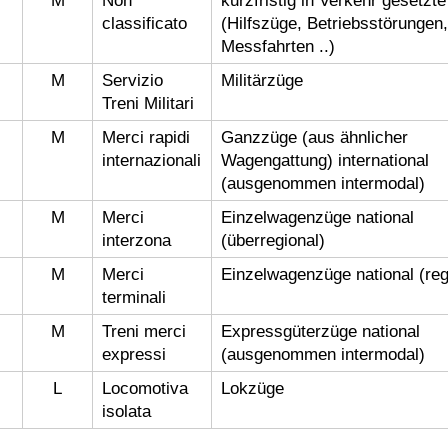
M
Non
kurzfristig in Verkehr gesetzt
classificato
(Hilfszüge, Betriebsstörungen,
Messfahrten ..)
M
Servizio
Militärzüge
Treni Militari
M
Merci rapidi
Ganzzüge (aus ähnlicher
internazionali
Wagengattung) international
(ausgenommen intermodal)
M
Merci
Einzelwagenzüge national
interzona
(überregional)
M
Merci
Einzelwagenzüge national (reg
terminali
M
Treni merci
Expressgüterzüge national
expressi
(ausgenommen intermodal)
L
Locomotiva
Lokzüge
isolata