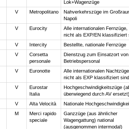
Lok+Wagenzüge
V
Metropolitano
Nahverkehrszüge im Großrau
Napoli
V
Eurocity
Alle internationalen Fernzüge, 
nicht als EXP/EN klassifiziert 
V
Intercity
Bestellte, nationale Fernzüge
V
Corsetta
Dienstzug zum Einsatzort von
personale
Betriebspersonal
V
Euronotte
Alle internationalen Nachtzüge
nicht als EXP klassifiziert sin
V
Eurostar
Hochgeschwindigkeitszüge (a
Italia
überwiegend durch AV ersetzt
V
Alta Velocità
Nationale Hochgeschwindigke
M
Merci rapido
Ganzzüge (aus ähnlicher
speciale
Wagengattung) national
(ausgenommen intermodal)