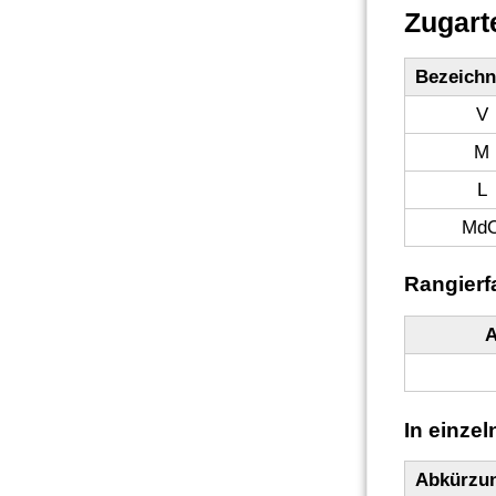
Zugart
Bezeich
V
M
L
Md
Rangierf
A
In einze
Abkürzu