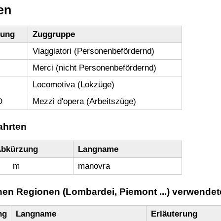
en
nung
Zuggruppe
Viaggiatori (Personenbefördernd)
Merci (nicht Personenbefördernd)
Locomotiva (Lokzüge)
O
Mezzi d'opera (Arbeitszüge)
ahrten
bkürzung
Langname
m
manovra
lnen Regionen (Lombardei, Piemont ...) verwende
ng
Langname
Erläuterung