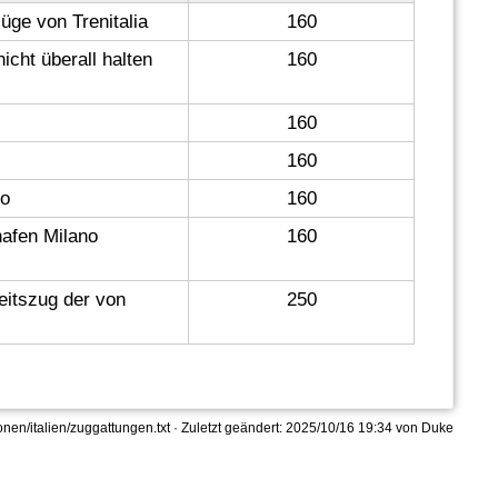
üge von Trenitalia
160
icht überall halten
160
160
160
no
160
afen Milano
160
itszug der von
250
onen/italien/zuggattungen.txt
· Zuletzt geändert: 2025/10/16 19:34 von
Duke