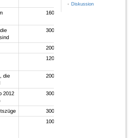
Diskussion
m
160
die
300
sind
200
120
, die
200
d
b 2012
300
)
itszüge
300
100