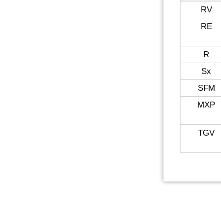
RV
RE
R
Sx
SFM
MXP
TGV