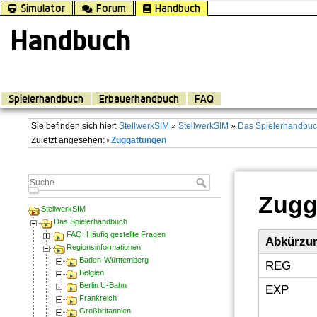
Simulator
Forum
Handbuch
Handbuch
Spielerhandbuch
Erbauerhandbuch
FAQ
Sie befinden sich hier:
StellwerkSIM
»
StellwerkSIM
»
Das Spielerhandbu
Zuletzt angesehen:
Zuggattungen
•
Zugg
StellwerkSIM
Das Spielerhandbuch
FAQ: Häufig gestellte Fragen
Abkürzu
Regionsinformationen
Baden-Württemberg
REG
Belgien
Berlin U-Bahn
EXP
Frankreich
Großbritannien