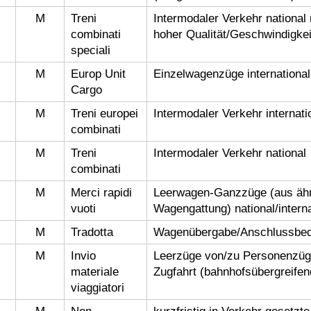
M
Treni
Intermodaler Verkehr national 
combinati
hoher Qualität/Geschwindigkei
speciali
M
Europ Unit
Einzelwagenzüge international
Cargo
M
Treni europei
Intermodaler Verkehr internati
combinati
M
Treni
Intermodaler Verkehr national
combinati
M
Merci rapidi
Leerwagen-Ganzzüge (aus ähn
vuoti
Wagengattung) national/interna
M
Tradotta
Wagenübergabe/Anschlussbed
M
Invio
Leerzüge von/zu Personenzüg
materiale
Zugfahrt (bahnhofsübergreifen
viaggiatori