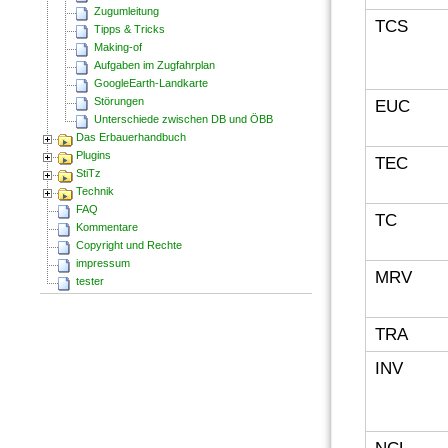
Zugumleitung
TCS
Tipps & Tricks
Making-of
Aufgaben im Zugfahrplan
GoogleEarth-Landkarte
Störungen
EUC
Unterschiede zwischen DB und ÖBB
Das Erbauerhandbuch
Plugins
TEC
StiTz
Technik
FAQ
TC
Kommentare
Copyright und Rechte
impressum
MRV
tester
TRA
INV