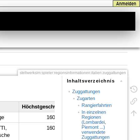
Anmelden
stellwerksim:spieler:regionsinformationen:italien:zuggattungen
Inhaltsverzeichnis
Zuggattungen
Zugarten
Rangierfahrten
Höchstgeschwindigkeit
In einzelnen
ge
160
Regionen
(Lombardei,
Piemont ...)
TI,
160
verwendete
sche
Zuggattungen