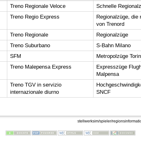
Treno Regionale Veloce
Schnelle Regionalz
Treno Regio Express
Regionalzüge, die n
von Trenord
Treno Regionale
Regionalzüge
Treno Suburbano
S-Bahn Milano
SFM
Metropolzüge Tori
Treno Malepensa Express
Expresszüge Flugh
Malpensa
Treno TGV in servizio
Hochgeschwindigke
internazionale diurno
SNCF
stellwerksim/spieler/regionsinformati