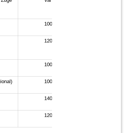
e Züge
var
100
120
100
ional)
100
140
120