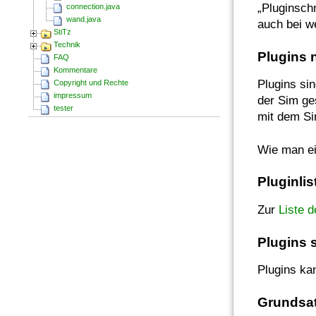
„Pluginschn
connection.java
wand.java
auch bei we
StiTz
Technik
Plugins 
FAQ
Kommentare
Plugins si
Copyright und Rechte
impressum
der Sim ge
tester
mit dem Si
Wie man ei
Pluginlis
Zur
Liste d
Plugins 
Plugins kan
Grundsa