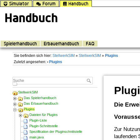
Simulator
Forum
Handbuch
Handbuch
Spielerhandbuch
Erbauerhandbuch
FAQ
Sie befinden sich hier:
StellwerkSIM
»
StellwerkSIM
»
Plugins
Zuletzt angesehen:
Plugins
•
Plug
StellwerkSIM
Das Spielerhandbuch
Die Erwe
Das Erbauerhandbuch
Plugins
Dateien für Plugins
Vorauss
Plugin-Liste
Plugin-Schnittstelle
Zur Nutzun
Spezifikation der Pluginschnittstelle
laufenden 
main.java