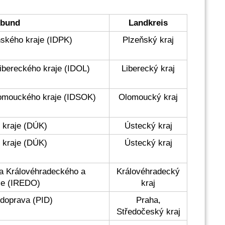
rbund
Landkreis
ňského kraje (IDPK)
Plzeňský kraj
ibereckého kraje (IDOL)
Liberecký kraj
lomouckého kraje (IDSOK)
Olomoucký kraj
 kraje (DÚK)
Ústecký kraj
 kraje (DÚK)
Ústecký kraj
va Královéhradeckého a
Královéhradecký
je (IREDO)
kraj
 doprava (PID)
Praha,
Středočeský kraj