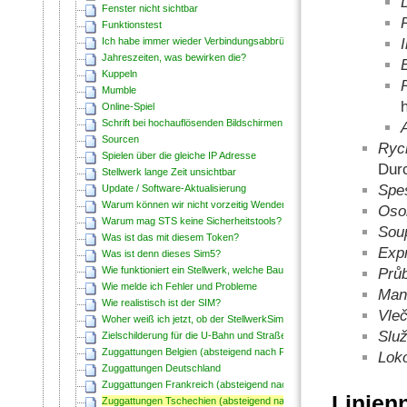
Fenster nicht sichtbar
Funktionstest
Ich habe immer wieder Verbindungsabbrüche
I
Jahreszeiten, was bewirken die?
Kuppeln
Mumble
Online-Spiel
Schrift bei hochauflösenden Bildschirmen zu klein
Sourcen
Rych
Spielen über die gleiche IP Adresse
Durc
Stellwerk lange Zeit unsichtbar
Speš
Update / Software-Aktualisierung
Warum können wir nicht vorzeitig Wenden?
Osob
Warum mag STS keine Sicherheitstools?
Soup
Was ist das mit diesem Token?
Expr
Was ist denn dieses Sim5?
Wie funktioniert ein Stellwerk, welche Bauformen es gibt?
Průb
Wie melde ich Fehler und Probleme
Mani
Wie realistisch ist der SIM?
Vleč
Woher weiß ich jetzt, ob der StellwerkSim sich aktualisiert hat?
Služ
Zielschilderung für die U-Bahn und Straßenbahn in Frankfurt
Zuggattungen Belgien (absteigend nach Priorität)
Loko
Zuggattungen Deutschland
Zuggattungen Frankreich (absteigend nach Priorität)
Linien
Zuggattungen Tschechien (absteigend nach Priorität)