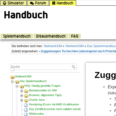
Simulator
Forum
Handbuch
Handbuch
Spielerhandbuch
Erbauerhandbuch
FAQ
Sie befinden sich hier:
StellwerkSIM
»
StellwerkSIM
»
Das Spielerhandbu
Zuletzt angesehen:
Zuggattungen Tschechien (absteigend nach Prioritä
•
Zugg
StellwerkSIM
Das Spielerhandbuch
FAQ: Häufig gestellte Fragen
Expr
Betriebsstellen im SIM
zus
Browser, allgemeine Tipps
Oracle Java
Rendering-Errors mit AMD-Grafikkarten
Das Zertifikat konnte nicht validiert werden
R
Effektcodes