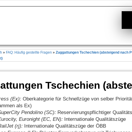
ch
»
FAQ: Häufig gestellte Fragen
»
Zuggattungen Tschechien (absteigend nach Pr
t)
attungen Tschechien (abstei
ess (Ex):
Oberkategorie für Schnellzüge von selber Priorität
ammen als Ex)
SuperCity Pendolino (SC):
Reservierungspflichtiger Qualität
Eurocity, Euronight (EC, EN):
Internationale Qualitätszüge
ailJet (rj):
Internationale Qualitätszüge der ÖBB