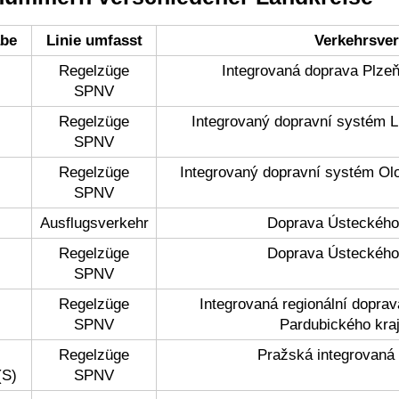
abe
Linie umfasst
Verkehrsve
Regelzüge
Integrovaná doprava Plze
SPNV
Regelzüge
Integrovaný dopravní systém L
SPNV
Regelzüge
Integrovaný dopravní systém O
SPNV
Ausflugsverkehr
Doprava Ústeckého
Regelzüge
Doprava Ústeckého
SPNV
Regelzüge
Integrovaná regionální dopra
SPNV
Pardubického kra
Regelzüge
Pražská integrovaná
(S)
SPNV