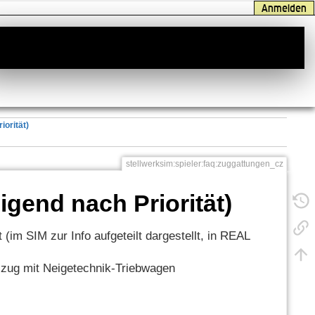
Anmelden
iorität)
stellwerksim:spieler:faq:zuggattungen_cz
gend nach Priorität)
 (im SIM zur Info aufgeteilt dargestellt, in REAL
szug mit Neigetechnik-Triebwagen