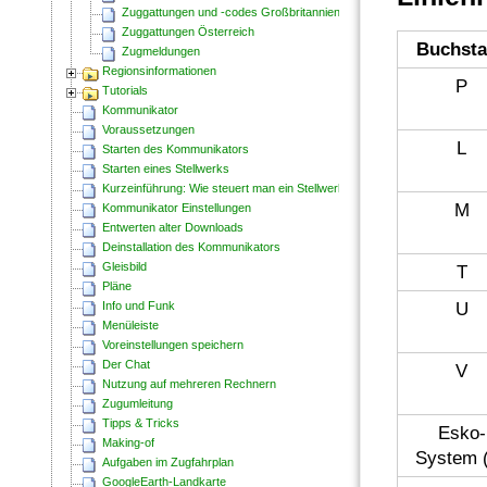
Zuggattungen und -codes Großbritannien
Zuggattungen Österreich
Buchst
Zugmeldungen
Regionsinformationen
P
Tutorials
Kommunikator
Voraussetzungen
L
Starten des Kommunikators
Starten eines Stellwerks
Kurzeinführung: Wie steuert man ein Stellwerk?
M
Kommunikator Einstellungen
Entwerten alter Downloads
Deinstallation des Kommunikators
Gleisbild
T
Pläne
U
Info und Funk
Menüleiste
Voreinstellungen speichern
Der Chat
V
Nutzung auf mehreren Rechnern
Zugumleitung
Tipps & Tricks
Esko-
Making-of
System 
Aufgaben im Zugfahrplan
GoogleEarth-Landkarte