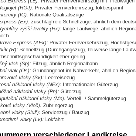
Leo Express (LE):
Privater Fernverkehrszug mit Triebwagen
Regiojet (RGJ):
Privater Fernverkehrszug, lokbespannt
ntercity (IC):
Nationale Qualitätszüge
Express (Ex):
zuschlagfreie Schnellzüge, ähnlich dem deuts
Rychlíky vyšší kvality (Rx):
lange Laufwege, ähnlich Regiona
hoch
Arriva Express (AEx):
Privater Fernverkehrszug, Höchstges
lík (R):
Schnellzug (Durchgangszug), teilweise lange Laufw
hschnittsgeschwindigkeit eher gering
ný vlak (Sp):
Eilzug, ähnlich Regionalbahn
ní vlak (Os):
Grundangebot im Nahverkehr, ähnlich Region
ravové vlaky (Sv):
Leerreisezug
esní nákladní vlaky (NEx):
Internationaler Güterzug
ěžné nákladní vlaky (Pn):
Güterzug
pulační nákladní vlaky (Mn):
Verteil- / Sammelgüterzug
kové vlaky (Vleč):
Zubringerzug
ební vlaky (Služ):
Servicezug / Bauzug
motivní vlaky (Lv):
Lokfahrt
nummern verschiedener Landkreise