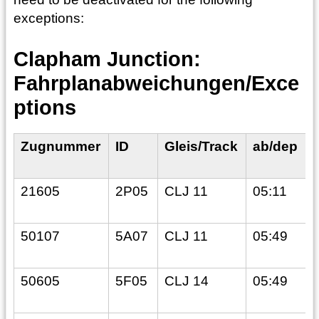
exceptions:
Clapham Junction:
Fahrplanabweichungen/Exce
ptions
Zugnummer
ID
Gleis/Track
ab/dep
21605
2P05
CLJ 11
05:11
50107
5A07
CLJ 11
05:49
50605
5F05
CLJ 14
05:49