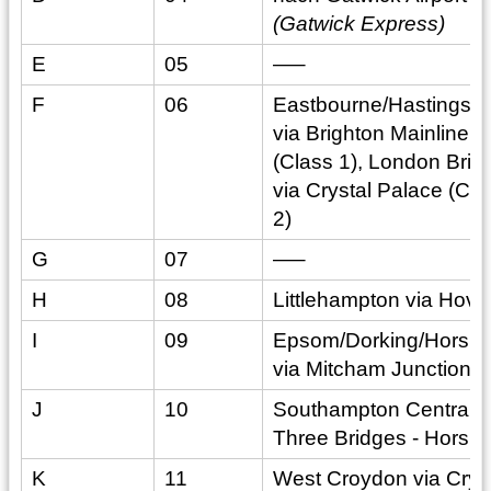
(Gatwick Express)
E
05
—–
F
06
Eastbourne/Hastings/
via Brighton Mainline
(Class 1), London Brid
via Crystal Palace (Cla
2)
G
07
—–
H
08
Littlehampton via Hove
I
09
Epsom/Dorking/Horsh
via Mitcham Junction
J
10
Southampton Central v
Three Bridges - Horsh
K
11
West Croydon via Crys