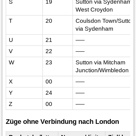
S
19
Sutton via Sydenham -
West Croydon
T
20
Coulsdon Town/Sutton
via Sydenham
U
21
—–
V
22
—–
W
23
Sutton via Mitcham
Junction/Wimbledon
X
00
—–
Y
24
—–
Z
00
—–
Züge ohne Verbindung nach London