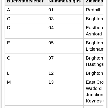
Buchstabe/letter
Nummer/digits
Ziel/desti
A
01
Redhill - 
C
03
Brighton -
D
04
Eastbourne
Ashford In
E
05
Brighton -
Littlehamp
G
07
Brighton -
Hastings/
L
12
Brighton -
M
13
East Croy
Watford
Junction/M
Keynes Ce