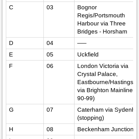
C
03
Bognor
Regis/Portsmouth
Harbour via Three
Bridges - Horsham
D
04
—–
E
05
Uckfield
F
06
London Victoria via
Crystal Palace,
Eastbourne/Hastings/
via Brighton Mainline (N
90-99)
G
07
Caterham via Sydenh
(stopping)
H
08
Beckenham Junction