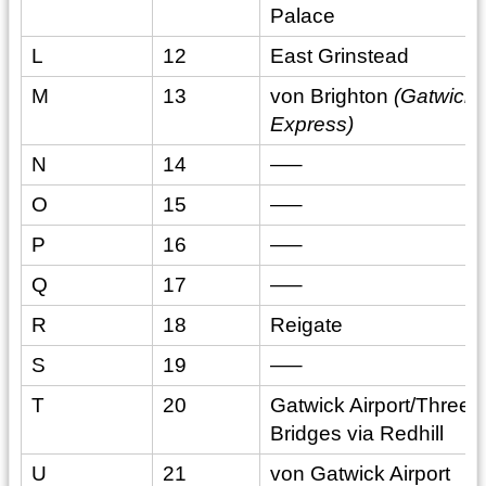
Palace
L
12
East Grinstead
M
13
von Brighton
(Gatwick
Express)
N
14
—–
O
15
—–
P
16
—–
Q
17
—–
R
18
Reigate
S
19
—–
T
20
Gatwick Airport/Three
Bridges via Redhill
U
21
von Gatwick Airport