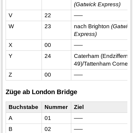
(Gatwick Express)
V
22
—–
W
23
nach Brighton
(Gatwic
Express)
X
00
—–
Y
24
Caterham (Endziffern 0
49)/Tattenham Corner
Z
00
—–
Züge ab London Bridge
Buchstabe
Nummer
Ziel
A
01
—–
B
02
—–