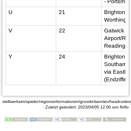
- Portsmou
U
21
Brighton -
Worthing
V
22
Gatwick
Airport/R
Reading
Y
24
Brighton -
Southampt
via Eastle
(Endziffer
stellwerksim/spieler/regionsinformationen/grossbritannien/headcodes/
· Zuletzt geändert: 2023/04/05 12:00 von
floflo