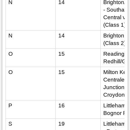
N
14
Brighton/L
- Southam
Central v
(Class 1)
N
14
Brighton -
(Class 2)
O
15
Reading 
Redhill/Ga
O
15
Milton Ke
Centrale/W
Junction -
Croydon
P
16
Littlehamp
Bognor Re
S
19
Littlehamp