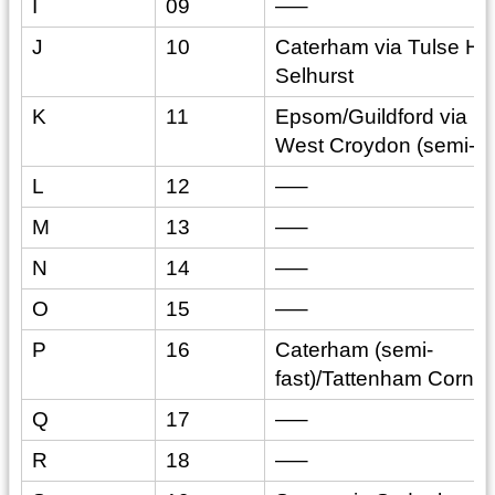
I
09
—–
J
10
Caterham via Tulse Hill
Selhurst
K
11
Epsom/Guildford via
West Croydon (semi-fa
L
12
—–
M
13
—–
N
14
—–
O
15
—–
P
16
Caterham (semi-
fast)/Tattenham Corner
Q
17
—–
R
18
—–