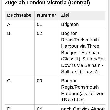
Züge ab London Victoria (Central)
Buchstabe
Nummer
Ziel
A
01
Brighton
B
02
Bognor
Regis/Portsmouth
Harbour via Three
Bridges - Horsham
(Class 1), Sutton/Eps
Downs via Balham -
Selhurst (Class 2)
C
03
Bognor
Regis/Portsmouth
Harbour (als Teil von
1Bxx/1Jxx)
D
04
nach Gatwick Airport